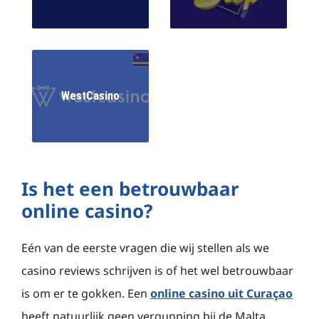
WestCasino
Is het een betrouwbaar
online casino?
Eén van de eerste vragen die wij stellen als we
casino reviews schrijven is of het wel betrouwbaar
is om er te gokken. Een
online casino uit Curaçao
heeft natuurlijk geen vergunning bij de Malta