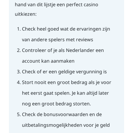
hand van dit lijstje een perfect casino
uitkiezen:
Check heel goed wat de ervaringen zijn
van andere spelers met reviews
Controleer of je als Nederlander een
account kan aanmaken
Check of er een geldige vergunning is
Stort nooit een groot bedrag als je voor
het eerst gaat spelen. Je kan altijd later
nog een groot bedrag storten.
Check de bonusvoorwaarden en de
uitbetalingsmogelijkheden voor je geld