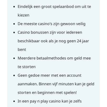
Eindelijk een groot spelaanbod om uit te
kiezen
De meeste casino’s zijn gewoon veilig
Casino bonussen zijn voor iedereen
beschikbaar ook als je nog geen 24 jaar
bent
Meerdere betaalmethodes om geld mee
te storten
Geen gedoe meer met een account
aanmaken. Binnen vijf minuten kan je geld
storten en beginnen met spelen!
In een pay n play casino kan je zelfs