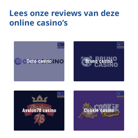
Lees onze reviews van deze
online casino’s
Octo casino
Bruno casino
Avalon78 casino
Cookie casino