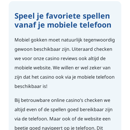
Speel je favoriete spellen
vanaf je mobiele telefoon
Mobiel gokken moet natuurlijk tegenwoordig
gewoon beschikbaar zijn. Uiteraard checken
we voor onze casino reviews ook altijd de
mobiele website. We willen er wel zeker van
zijn dat het casino ook via je mobiele telefoon
beschikbaar is!
Bij betrouwbare online casino’s checken we
altijd even of de spellen goed bereikbaar zijn
via de telefoon. Maar ook of de website een
beetje goed navigeert op je telefoon. Dit