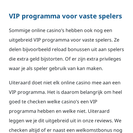
VIP programma voor vaste spelers
Sommige online casino’s hebben ook nog een
uitgebreid VIP programma voor vaste spelers. Ze
delen bijvoorbeeld reload bonussen uit aan spelers
die extra geld bijstorten. Of er zijn extra privileges
waar je als speler gebruik van kan maken.
Uiteraard doet niet elk online casino mee aan een
VIP programma. Het is daarom belangrijk om heel
goed te checken welke casino’s een VIP
programma hebben en welke niet. Uiteraard
leggen we je dit uitgebreid uit in onze reviews. We
checken altijd of er naast een welkomstbonus nog