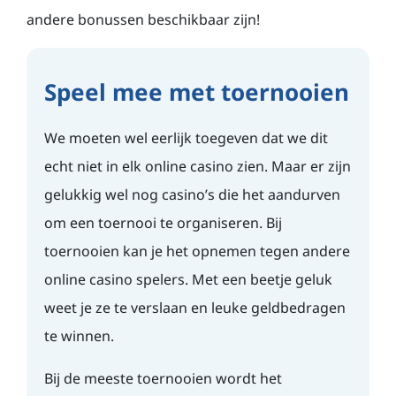
andere bonussen beschikbaar zijn!
Speel mee met toernooien
We moeten wel eerlijk toegeven dat we dit
echt niet in elk online casino zien. Maar er zijn
gelukkig wel nog casino’s die het aandurven
om een toernooi te organiseren. Bij
toernooien kan je het opnemen tegen andere
online casino spelers. Met een beetje geluk
weet je ze te verslaan en leuke geldbedragen
te winnen.
Bij de meeste toernooien wordt het