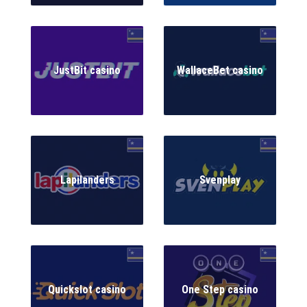
JustBit casino
WallaceBet casino
Lapilanders
Svenplay
Quickslot casino
One Step casino