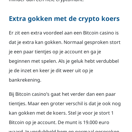
Extra gokken met de crypto koers
Er zit een extra voordeel aan een Bitcoin casino is
dat je extra kan gokken. Normaal gesproken stort
je een paar tientjes op je account en ga je
beginnen met spelen. Als je geluk hebt verdubbel
je de inzet en keer je dit weer uit op je
bankrekening.
Bij Bitcoin casino’s gaat het verder dan een paar
tientjes. Maar een groter verschil is dat je ook nog
kan gokken met de koers. Stel je voor je stort 1
Bitcoin op je account. De munt is 19.000 euro
waard. Je verdubbeld hem en normaal gesproken