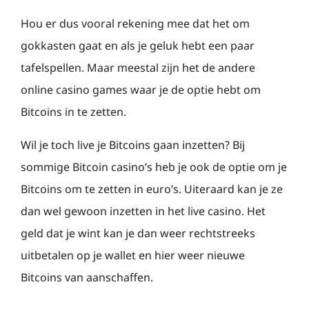
Hou er dus vooral rekening mee dat het om
gokkasten gaat en als je geluk hebt een paar
tafelspellen. Maar meestal zijn het de andere
online casino games waar je de optie hebt om
Bitcoins in te zetten.
Wil je toch live je Bitcoins gaan inzetten? Bij
sommige Bitcoin casino’s heb je ook de optie om je
Bitcoins om te zetten in euro’s. Uiteraard kan je ze
dan wel gewoon inzetten in het live casino. Het
geld dat je wint kan je dan weer rechtstreeks
uitbetalen op je wallet en hier weer nieuwe
Bitcoins van aanschaffen.