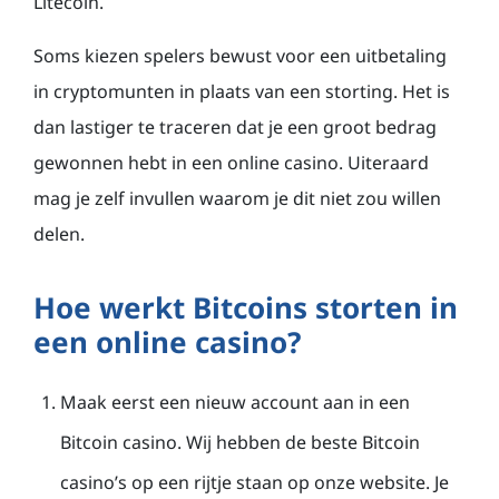
Litecoin.
Soms kiezen spelers bewust voor een uitbetaling
in cryptomunten in plaats van een storting. Het is
dan lastiger te traceren dat je een groot bedrag
gewonnen hebt in een online casino. Uiteraard
mag je zelf invullen waarom je dit niet zou willen
delen.
Hoe werkt Bitcoins storten in
een online casino?
Maak eerst een nieuw account aan in een
Bitcoin casino. Wij hebben de beste Bitcoin
casino’s op een rijtje staan op onze website. Je