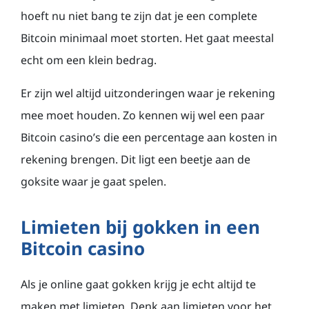
hoeft nu niet bang te zijn dat je een complete
Bitcoin minimaal moet storten. Het gaat meestal
echt om een klein bedrag.
Er zijn wel altijd uitzonderingen waar je rekening
mee moet houden. Zo kennen wij wel een paar
Bitcoin casino’s die een percentage aan kosten in
rekening brengen. Dit ligt een beetje aan de
goksite waar je gaat spelen.
Limieten bij gokken in een
Bitcoin casino
Als je online gaat gokken krijg je echt altijd te
maken met limieten. Denk aan limieten voor het