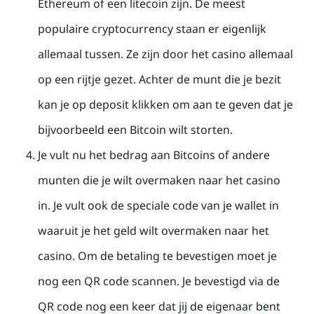
Ethereum of een litecoin zijn. De meest
populaire cryptocurrency staan er eigenlijk
allemaal tussen. Ze zijn door het casino allemaal
op een rijtje gezet. Achter de munt die je bezit
kan je op deposit klikken om aan te geven dat je
bijvoorbeeld een Bitcoin wilt storten.
Je vult nu het bedrag aan Bitcoins of andere
munten die je wilt overmaken naar het casino
in. Je vult ook de speciale code van je wallet in
waaruit je het geld wilt overmaken naar het
casino. Om de betaling te bevestigen moet je
nog een QR code scannen. Je bevestigd via de
QR code nog een keer dat jij de eigenaar bent