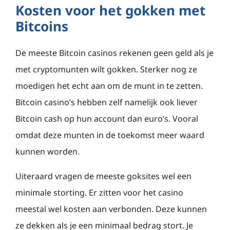
Kosten voor het gokken met
Bitcoins
De meeste Bitcoin casinos rekenen geen geld als je
met cryptomunten wilt gokken. Sterker nog ze
moedigen het echt aan om de munt in te zetten.
Bitcoin casino’s hebben zelf namelijk ook liever
Bitcoin cash op hun account dan euro’s. Vooral
omdat deze munten in de toekomst meer waard
kunnen worden.
Uiteraard vragen de meeste goksites wel een
minimale storting. Er zitten voor het casino
meestal wel kosten aan verbonden. Deze kunnen
ze dekken als je een minimaal bedrag stort. Je