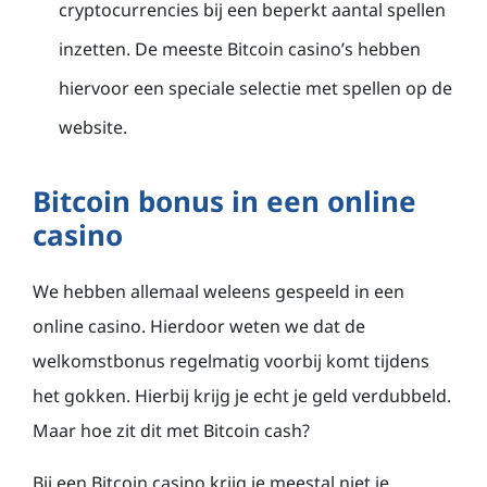
cryptocurrencies bij een beperkt aantal spellen
inzetten. De meeste Bitcoin casino’s hebben
hiervoor een speciale selectie met spellen op de
website.
Bitcoin bonus in een online
casino
We hebben allemaal weleens gespeeld in een
online casino. Hierdoor weten we dat de
welkomstbonus regelmatig voorbij komt tijdens
het gokken. Hierbij krijg je echt je geld verdubbeld.
Maar hoe zit dit met Bitcoin cash?
Bij een Bitcoin casino krijg je meestal niet je