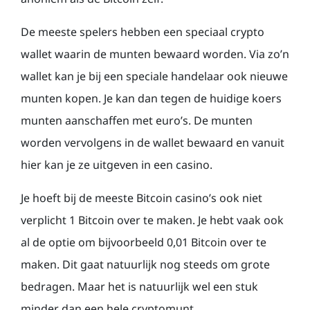
De meeste spelers hebben een speciaal crypto
wallet waarin de munten bewaard worden. Via zo’n
wallet kan je bij een speciale handelaar ook nieuwe
munten kopen. Je kan dan tegen de huidige koers
munten aanschaffen met euro’s. De munten
worden vervolgens in de wallet bewaard en vanuit
hier kan je ze uitgeven in een casino.
Je hoeft bij de meeste Bitcoin casino’s ook niet
verplicht 1 Bitcoin over te maken. Je hebt vaak ook
al de optie om bijvoorbeeld 0,01 Bitcoin over te
maken. Dit gaat natuurlijk nog steeds om grote
bedragen. Maar het is natuurlijk wel een stuk
minder dan een hele cryptomunt.