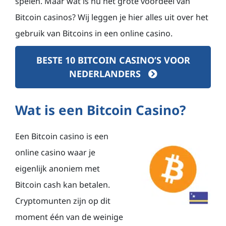
spelen. Maar wat is nu het grote voordeel van
Veelgestelde vragen over Bitcoin casino
Bitcoin casinos? Wij leggen je hier alles uit over het
gebruik van Bitcoins in een online casino.
BESTE 10 BITCOIN CASINO’S VOOR
NEDERLANDERS
Wat is een Bitcoin Casino?
Een Bitcoin casino is een
online casino waar je
eigenlijk anoniem met
Bitcoin cash kan betalen.
Cryptomunten zijn op dit
moment één van de weinige