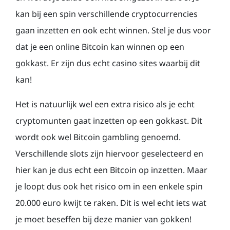
kan bij een spin verschillende cryptocurrencies
gaan inzetten en ook echt winnen. Stel je dus voor
dat je een online Bitcoin kan winnen op een
gokkast. Er zijn dus echt casino sites waarbij dit
kan!
Het is natuurlijk wel een extra risico als je echt
cryptomunten gaat inzetten op een gokkast. Dit
wordt ook wel Bitcoin gambling genoemd.
Verschillende slots zijn hiervoor geselecteerd en
hier kan je dus echt een Bitcoin op inzetten. Maar
je loopt dus ook het risico om in een enkele spin
20.000 euro kwijt te raken. Dit is wel echt iets wat
je moet beseffen bij deze manier van gokken!