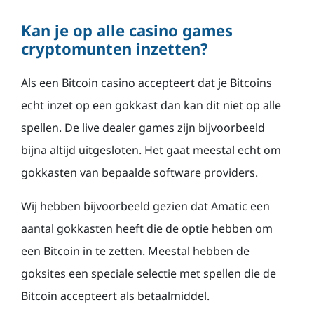
Kan je op alle casino games
cryptomunten inzetten?
Als een Bitcoin casino accepteert dat je Bitcoins
echt inzet op een gokkast dan kan dit niet op alle
spellen. De live dealer games zijn bijvoorbeeld
bijna altijd uitgesloten. Het gaat meestal echt om
gokkasten van bepaalde software providers.
Wij hebben bijvoorbeeld gezien dat Amatic een
aantal gokkasten heeft die de optie hebben om
een Bitcoin in te zetten. Meestal hebben de
goksites een speciale selectie met spellen die de
Bitcoin accepteert als betaalmiddel.