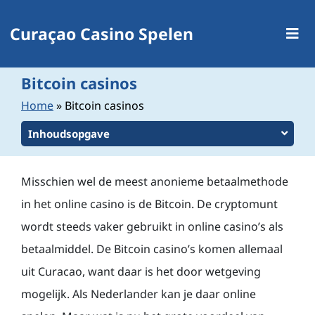
Curaçao Casino Spelen
Bitcoin casinos
Home
»
Bitcoin casinos
Inhoudsopgave
Wat is een Bitcoin Casino?
Gokken met cryptomunten in een online casino
Misschien wel de meest anonieme betaalmethode
Kosten voor het gokken met Bitcoins
in het online casino is de Bitcoin. De cryptomunt
Limieten bij gokken in een Bitcoin casino
Uitbetalen van je geld met Bitcoins
wordt steeds vaker gebruikt in online casino’s als
Hoe werkt Bitcoins storten in een online casino?
betaalmiddel. De Bitcoin casino’s komen allemaal
Bitcoin bonus in een online casino
uit Curacao, want daar is het door wetgeving
Het alternatief voor een Bitcoin casino
Voordelen van een Bitcoin casino
mogelijk. Als Nederlander kan je daar online
Ontdek het beste Bitcoin casino