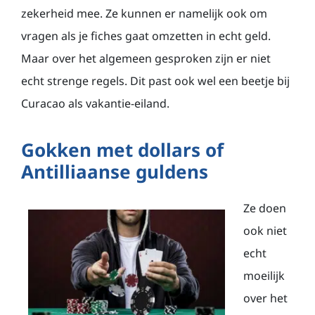
zekerheid mee. Ze kunnen er namelijk ook om
vragen als je fiches gaat omzetten in echt geld.
Maar over het algemeen gesproken zijn er niet
echt strenge regels. Dit past ook wel een beetje bij
Curacao als vakantie-eiland.
Gokken met dollars of
Antilliaanse guldens
Ze doen
ook niet
echt
moeilijk
over het