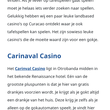
vinden. Als je liever op tafelspellen gaat spelen
moet je helaas iets verder zoeken naar spellen.
Gelukkig hebben wij een paar leuke landbased
casino’s op Curacao ontdekt waar je ook
tafelspellen kan spelen. Het zijn sowieso leuke
casino’s die de moeite waard zijn voor een gokje.
Carinaval Casino
Het
Carinval Casino
ligt in Otrobanda midden in
het bekende Renaissance hotel. Eén van de
grootste pluspunten is dat je hier van gratis
drankjes voorzien wordt. Je krijgt als je gokt altijd
een drankje van het huis. Deze krijg je zelfs als je
alleen op de gokautomaten speelt. Je vindt hier