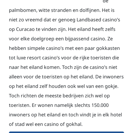
de
palmbomen, witte stranden en dolfijnen. Het is
niet zo vreemd dat er genoeg Landbased casino’s
op Curacao te vinden zijn. Het eiland heeft zelfs
voor elke doelgroep een bijpassend casino. Ze
hebben simpele casino’s met een paar gokkasten
tot luxe resort casino’s voor de rijke toeristen die
naar het eiland komen. Toch zijn de casino’s niet
alleen voor de toeristen op het eiland. De inwoners
op het eiland zelf houden ook wel van een gokje.
Toch richten de meeste bedrijven zich wel op
toeristen. Er wonen namelijk slechts 150.000
inwoners op het eiland en toch vindt je in elk hotel
of stad wel een casino of gokhal.