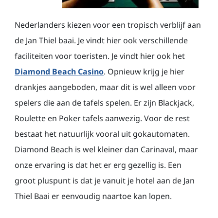
Nederlanders kiezen voor een tropisch verblijf aan
de Jan Thiel baai. Je vindt hier ook verschillende
faciliteiten voor toeristen. Je vindt hier ook het
Diamond Beach Casino
. Opnieuw krijg je hier
drankjes aangeboden, maar dit is wel alleen voor
spelers die aan de tafels spelen. Er zijn Blackjack,
Roulette en Poker tafels aanwezig. Voor de rest
bestaat het natuurlijk vooral uit gokautomaten.
Diamond Beach is wel kleiner dan Carinaval, maar
onze ervaring is dat het er erg gezellig is. Een
groot pluspunt is dat je vanuit je hotel aan de Jan
Thiel Baai er eenvoudig naartoe kan lopen.