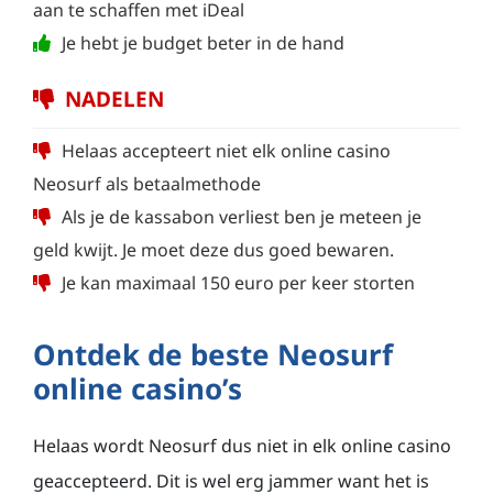
aan te schaffen met iDeal
Je hebt je budget beter in de hand
NADELEN
Helaas accepteert niet elk online casino
Neosurf als betaalmethode
Als je de kassabon verliest ben je meteen je
geld kwijt. Je moet deze dus goed bewaren.
Je kan maximaal 150 euro per keer storten
Ontdek de beste Neosurf
online casino’s
Helaas wordt Neosurf dus niet in elk online casino
geaccepteerd. Dit is wel erg jammer want het is