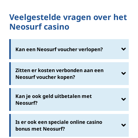
Veelgestelde vragen over het
Neosurf casino
Kan een Neosurf voucher verlopen?
In theorie is een Neosurf voucher onbeperkt
Zitten er kosten verbonden aan een
geldig. Maar het is dan wel de regel dat je hem
Neosurf voucher kopen?
1x in de 6 maanden moet gebruiken. Als je 6
Nee in principe zitten er geen kosten aan
maanden geen gebruik maakt van de voucher
Kan je ook geld uitbetalen met
verbonden. Je kan gewoon naar de kassa van
Neosurf?
dan worden er kosten in rekening gebracht.
een winkel gaan en hier een voucher kopen. Je
Elke maand dat je de voucher niet gebruikt
Ja dit kan wel alleen als je een account hebt
betaalt dan enkel de prijs die je hebt
Is er ook een speciale online casino
wordt er 2 euro van je saldo afgeschreven. Dit
aangemaakt bij Neosurf zelf. Hier kan je
bonus met Neosurf?
afgesproken bij de kassa.
gebeurt net zolang tot je saldo echt op is.
digitale vouchers op bewaren en uitgeven in