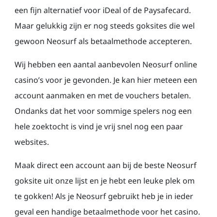
een fijn alternatief voor iDeal of de Paysafecard.
Maar gelukkig zijn er nog steeds goksites die wel
gewoon Neosurf als betaalmethode accepteren.
Wij hebben een aantal aanbevolen Neosurf online
casino’s voor je gevonden. Je kan hier meteen een
account aanmaken en met de vouchers betalen.
Ondanks dat het voor sommige spelers nog een
hele zoektocht is vind je vrij snel nog een paar
websites.
Maak direct een account aan bij de beste Neosurf
goksite uit onze lijst en je hebt een leuke plek om
te gokken! Als je Neosurf gebruikt heb je in ieder
geval een handige betaalmethode voor het casino.