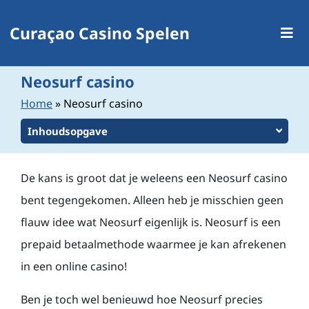
Curaçao Casino Spelen
Neosurf casino
Home
»
Neosurf casino
Inhoudsopgave
Wat is een Neosurf casino?
Een My Neosurf account aanmaken
De kans is groot dat je weleens een Neosurf casino
Minimale en maximale storting met Neosurf
bent tegengekomen. Alleen heb je misschien geen
Hoe werkt een betaling in een Neosurf casino?
Is er een alternatief voor Neosurf casino's?
flauw idee wat Neosurf eigenlijk is. Neosurf is een
Voordelen Neosurf casino
prepaid betaalmethode waarmee je kan afrekenen
Ontdek de beste Neosurf online casino's
in een online casino!
Veelgestelde vragen over het Neosurf casino
Ben je toch wel benieuwd hoe Neosurf precies