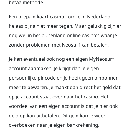
betaalmethode.
Een prepaid kaart casino kom je in Nederland
helaas bijna niet meer tegen. Maar gelukkig zijn er
nog wel in het buitenland online casino’s waar je
zonder problemen met Neosurf kan betalen.
Je kan eventueel ook nog een eigen MyNeosurf
account aanmaken. Je krijgt dan je eigen
persoonlijke pincode en je hoeft geen pinbonnen
meer te bewaren. Je maakt dan direct het geld dat
op je account staat over naar het casino. Het
voordeel van een eigen account is dat je hier ook
geld op kan uitbetalen. Dit geld kan je weer
overboeken naar je eigen bankrekening.