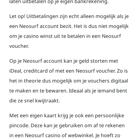
laten uitbetalen op je eigen bankrekening.
Let op! Uitbetalingen zijn echt alleen mogelijk als je
een Neosurf account bezit. Het is dus niet mogelijk
om je casino winst uit te betalen in een Neosurf
voucher.
Op je Neosurf account kan je geld storten met
iDeal, creditcard of met een Neosurf voucher. Zo is
het in theorie dus mogelijk om je vouchers digitaal
te maken en te bewaren. Ideaal als je iemand bent
die ze snel kwijtraakt.
Met een eigen kaart krijg je ook een persoonlijke
pincode. Deze kan je gebruiken om af te rekenen
in een Neosurf casino of webwinkel. Je hoeft zo