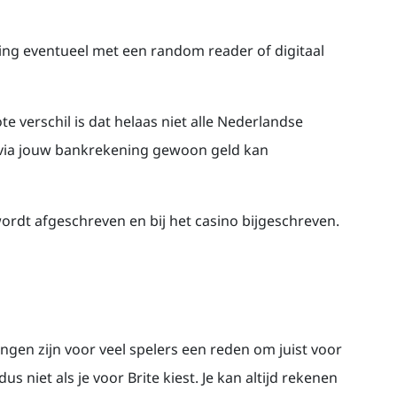
aling eventueel met een random reader of digitaal
e verschil is dat helaas niet alle Nederlandse
je via jouw bankrekening gewoon geld kan
wordt afgeschreven en bij het casino bijgeschreven.
ingen zijn voor veel spelers een reden om juist voor
 niet als je voor Brite kiest. Je kan altijd rekenen