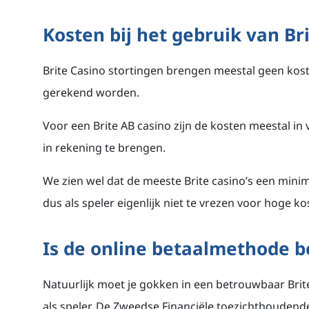
Kosten bij het gebruik van Br
Brite Casino stortingen brengen meestal geen kosten
gerekend worden.
Voor een Brite AB casino zijn de kosten meestal in
in rekening te brengen.
We zien wel dat de meeste Brite casino’s een minima
dus als speler eigenlijk niet te vrezen voor hoge k
Is de online betaalmethode 
Natuurlijk moet je gokken in een betrouwbaar Brit
als speler. De Zweedse Financiële toezichthoudende