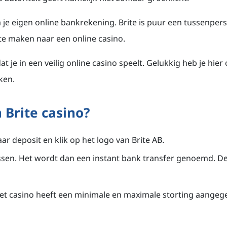
a je eigen online bankrekening. Brite is puur een tussenper
 te maken naar een online casino.
at je in een veilig online casino speelt. Gelukkig heb je hie
ken.
 Brite casino?
r deposit en klik op het logo van Brite AB.
tussen. Het wordt dan een instant bank transfer genoemd. D
. Het casino heeft een minimale en maximale storting aangeg