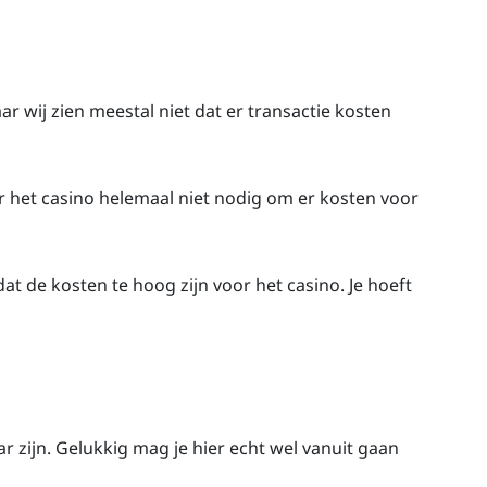
r wij zien meestal niet dat er transactie kosten
r het casino helemaal niet nodig om er kosten voor
at de kosten te hoog zijn voor het casino. Je hoeft
 zijn. Gelukkig mag je hier echt wel vanuit gaan