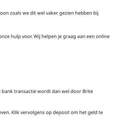
soon zoals we dit wel vaker gezien hebben bij
r onze hulp voor. Wij helpen je graag aan een online
e bank transactie wordt dan wel door Brite
even. Klik vervolgens op deposit om het geld te