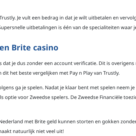
stly. Je vult een bedrag in dat je wilt uitbetalen en vervo
persnelle uitbetalingen is één van de specialiteiten waar je
en Brite casino
at je dus zonder een account verificatie. Dit is overigens ni
 dit het beste vergelijken met Pay n Play van Trustly.
olgens ga je spelen. Nadat je klaar bent met spelen neem je 
als optie voor Zweedse spelers. De Zweedse Financiële toez
 Nederland met Brite geld kunnen storten en gokken zond
akt natuurlijk niet veel uit!