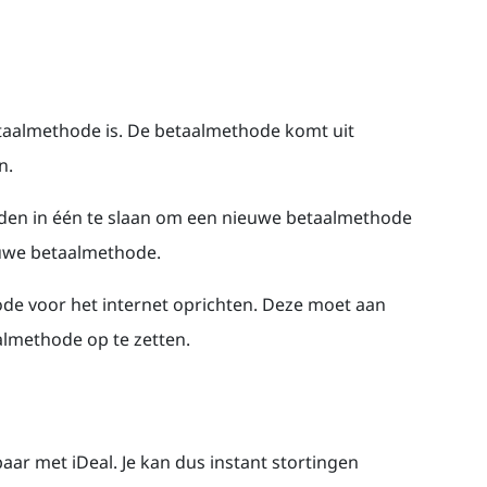
betaalmethode is. De betaalmethode komt uit
n.
nden in één te slaan om een nieuwe betaalmethode
euwe betaalmethode.
de voor het internet oprichten. Deze moet aan
almethode op te zetten.
ar met iDeal. Je kan dus instant stortingen