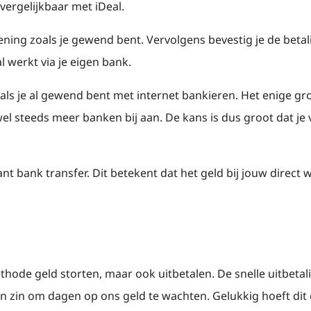
vergelijkbaar met iDeal.
ekening zoals je gewend bent. Vervolgens bevestig je de bet
l werkt via je eigen bank.
ls je al gewend bent met internet bankieren. Het enige grot
 wel steeds meer banken bij aan. De kans is dus groot dat 
nt bank transfer. Dit betekent dat het geld bij jouw direct 
methode geld storten, maar ook uitbetalen. De snelle uitbetal
 zin om dagen op ons geld te wachten. Gelukkig hoeft dit dus