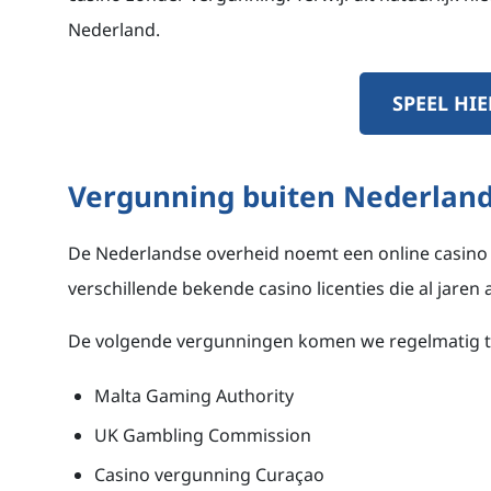
Nederland.
SPEEL HI
Vergunning buiten Nederlan
De Nederlandse overheid noemt een online casino zo
verschillende bekende casino licenties die al jaren a
De volgende vergunningen komen we regelmatig teg
Malta Gaming Authority
UK Gambling Commission
Casino vergunning Curaçao