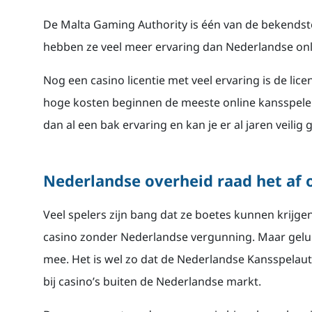
De Malta Gaming Authority is één van de bekendste l
hebben ze veel meer ervaring dan Nederlandse onli
Nog een casino licentie met veel ervaring is de li
hoge kosten beginnen de meeste online kansspelen
dan al een bak ervaring en kan je er al jaren veilig
Nederlandse overheid raad het af 
Veel spelers zijn bang dat ze boetes kunnen krijge
casino zonder Nederlandse vergunning. Maar gelukk
mee. Het is wel zo dat de Nederlandse Kansspelaut
bij casino’s buiten de Nederlandse markt.