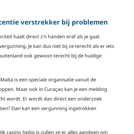
icentie verstrekker bij problemen
teit haalt direct z’n handen eraf als je gaat
rgunning. Je kan dus niet bij ze terecht als er iets
t buitenland ook gewoon terecht bij de huidige
Malta is een speciale organisatie vanuit de
loppen. Maar ook in Curaçao kan je een melding
cht wordt. Er wordt dan direct een onderzoek
 hebben? Dan kan een vergunning ingetrokken
 casino heilig is zullen ze er alles aandoen om