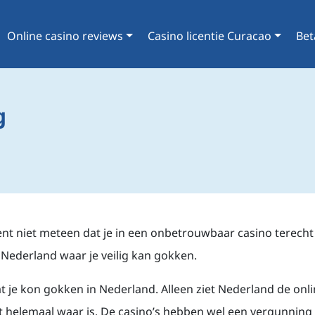
Online casino reviews
Casino licentie Curacao
Bet
g
nt niet meteen dat je in een onbetrouwbaar casino terecht
 Nederland waar je veilig kan gokken.
 je kon gokken in Nederland. Alleen ziet Nederland de onlin
et helemaal waar is. De casino’s hebben wel een vergunning a