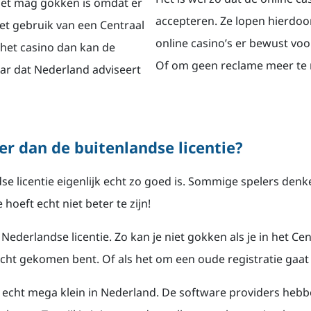
iet mag gokken is omdat er
accepteren. Ze lopen hierdoo
iet gebruik van een Centraal
online casino’s er bewust vo
n het casino dan kan de
Of om geen reclame meer te 
ar dat Nederland adviseert
er dan de buitenlandse licentie?
se licentie eigenlijk echt zo goed is. Sommige spelers denk
hoeft echt niet beter te zijn!
Nederlandse licentie. Zo kan je niet gokken als je in het Ce
recht gekomen bent. Of als het om een oude registratie gaat d
echt mega klein in Nederland. De software providers hebben