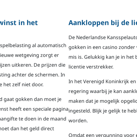
winst in het
Aankloppen bij de l
De Nederlandse Kansspelautori
spelbelasting al automatisch
gokken in een casino zonder ve
 nieuwe wetgeving zorgt er
mis is. Gelukkig kan je in he
jzen uitkeren. De prijzen die
licentie verstrekker.
asting achter de schermen. In
In het Verenigd Koninkrijk en 
 het zelf niet door.
regering waarbij je kan aank
nd gaat gokken dan moet je
maken dat je mogelijk opgeli
enst heeft een speciale pagina
ingesteld. Blijk je gelijk te
 aangifte te doen in de maand
worden.
moet dan het geld direct
Omdat een vergunning voor elk