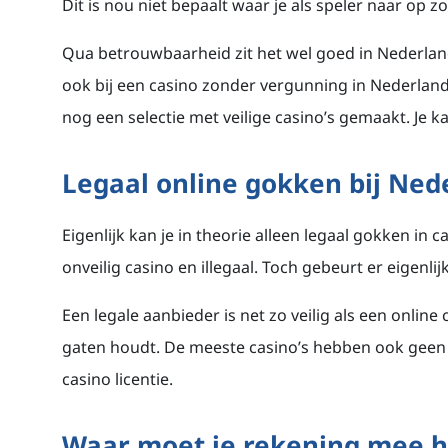
Dit is nou niet bepaalt waar je als speler naar op z
Qua betrouwbaarheid zit het wel goed in Nederland
ook bij een casino zonder vergunning in Nederland
nog een selectie met veilige casino’s gemaakt. Je
Legaal online gokken bij Nede
Eigenlijk kan je in theorie alleen legaal gokken i
onveilig casino en illegaal. Toch gebeurt er eigenli
Een legale aanbieder is net zo veilig als een onlin
gaten houdt. De meeste casino’s hebben ook geen 
casino licentie.
Waar moet je rekening mee h