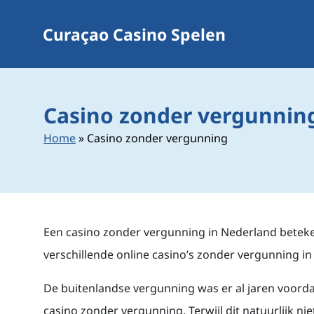
Curaçao Casino Spelen
Casino zonder vergunnin
Home
»
Casino zonder vergunning
Een casino zonder vergunning in Nederland beteke
verschillende online casino’s zonder vergunning in
De buitenlandse vergunning was er al jaren voordat
casino zonder vergunning. Terwijl dit natuurlijk ni