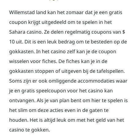
Willemstad land kan het zomaar dat je een gratis
coupon krijgt uitgedeeld om te spelen in het
Sahara casino. Ze delen regelmatig coupons van $
10 uit. Dit is een leuk bedrag om te besteden op de
gokkasten. In het casino zelf kan je de coupon
wisselen voor fiches. De fiches kan je in de
gokkasten stoppen of uitgeven bij de tafelspellen.
Soms zijn er ook omliggende accommodaties waar
je en gratis speelcoupon voor het casino kan
ontvangen. Als je van plan bent om hier te spelen is
het slim om deze acties even in de gaten te
houden. Het is altijd leuk om met het geld van het
casino te gokken.