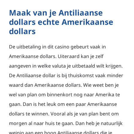
Maak van je Antiliaanse
dollars echte Amerikaanse
dollars
De uitbetaling in dit casino gebeurt vaak in
Amerikaanse dollars. Uiteraard kan je zelf
aangeven in welke valuta je uitbetaald wilt krijgen.
De Antiliaanse dollar is bij thuiskomst vaak minder
waard dan Amerikaanse dollars. Wie weet ben je
wel van plan om binnenkort nog naar Amerika te
gaan. Dan is het leuk om een paar Amerikaanse
dollars te winnen. Vooral als je van plan bent om
morgen al naar huis te gaan. Dan heb je natuurlijk
weinig aan een hoop Antiliaanse dollars die je