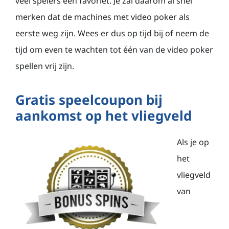
veel spelers een favoriet. Je zal daarom al snel
merken dat de machines met video poker als
eerste weg zijn. Wees er dus op tijd bij of neem de
tijd om even te wachten tot één van de video poker
spellen vrij zijn.
Gratis speelcoupon bij
aankomst op het vliegveld
Als je op
het
vliegveld
van